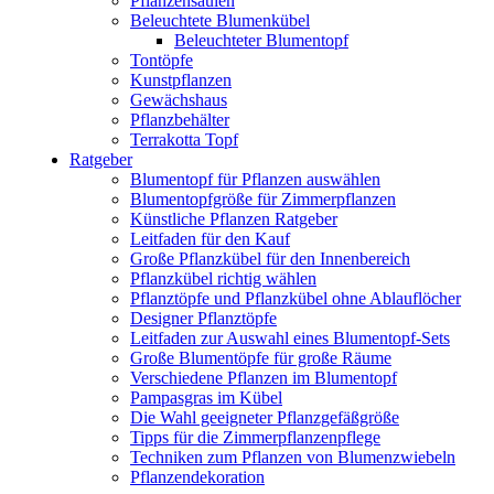
Pflanzensäulen
Beleuchtete Blumenkübel
Beleuchteter Blumentopf
Tontöpfe
Kunstpflanzen
Gewächshaus
Pflanzbehälter
Terrakotta Topf
Ratgeber
Blumentopf für Pflanzen auswählen
Blumentopfgröße für Zimmerpflanzen
Künstliche Pflanzen Ratgeber
Leitfaden für den Kauf
Große Pflanzkübel für den Innenbereich
Pflanzkübel richtig wählen
Pflanztöpfe und Pflanzkübel ohne Ablauflöcher
Designer Pflanztöpfe
Leitfaden zur Auswahl eines Blumentopf-Sets
Große Blumentöpfe für große Räume
Verschiedene Pflanzen im Blumentopf
Pampasgras im Kübel
Die Wahl geeigneter Pflanzgefäßgröße
Tipps für die Zimmerpflanzenpflege
Techniken zum Pflanzen von Blumenzwiebeln
Pflanzendekoration