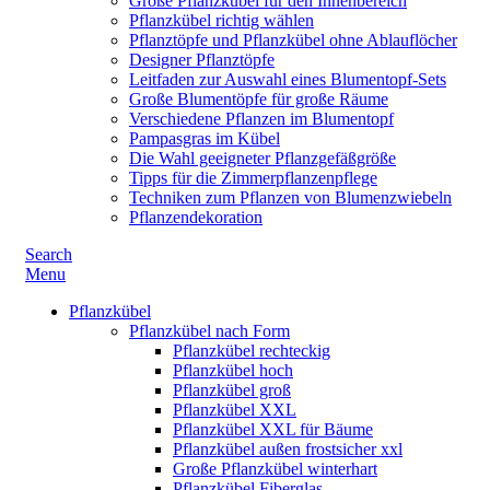
Große Pflanzkübel für den Innenbereich
Pflanzkübel richtig wählen
Pflanztöpfe und Pflanzkübel ohne Ablauflöcher
Designer Pflanztöpfe
Leitfaden zur Auswahl eines Blumentopf-Sets
Große Blumentöpfe für große Räume
Verschiedene Pflanzen im Blumentopf
Pampasgras im Kübel
Die Wahl geeigneter Pflanzgefäßgröße
Tipps für die Zimmerpflanzenpflege
Techniken zum Pflanzen von Blumenzwiebeln
Pflanzendekoration
Search
Menu
Pflanzkübel
Pflanzkübel nach Form
Pflanzkübel rechteckig
Pflanzkübel hoch
Pflanzkübel groß
Pflanzkübel XXL
Pflanzkübel XXL für Bäume
Pflanzkübel außen frostsicher xxl
Große Pflanzkübel winterhart
Pflanzkübel Fiberglas