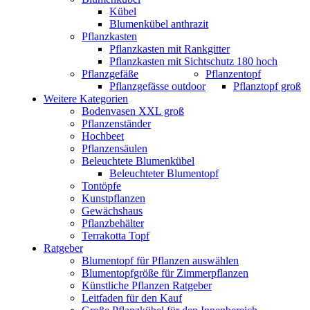
Kübel
Blumenkübel anthrazit
Pflanzkasten
Pflanzkasten mit Rankgitter
Pflanzkasten mit Sichtschutz 180 hoch
Pflanzgefäße
Pflanzentopf
Pflanzgefässe outdoor
Pflanztopf groß
Weitere Kategorien
Bodenvasen XXL groß
Pflanzenständer
Hochbeet
Pflanzensäulen
Beleuchtete Blumenkübel
Beleuchteter Blumentopf
Tontöpfe
Kunstpflanzen
Gewächshaus
Pflanzbehälter
Terrakotta Topf
Ratgeber
Blumentopf für Pflanzen auswählen
Blumentopfgröße für Zimmerpflanzen
Künstliche Pflanzen Ratgeber
Leitfaden für den Kauf