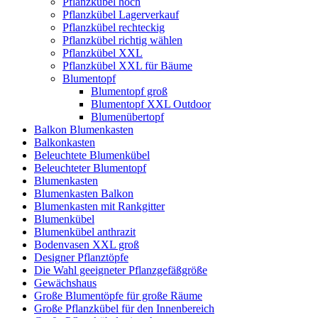
Pflanzkübel hoch
Pflanzkübel Lagerverkauf
Pflanzkübel rechteckig
Pflanzkübel richtig wählen
Pflanzkübel XXL
Pflanzkübel XXL für Bäume
Blumentopf
Blumentopf groß
Blumentopf XXL Outdoor
Blumenübertopf
Balkon Blumenkasten
Balkonkasten
Beleuchtete Blumenkübel
Beleuchteter Blumentopf
Blumenkasten
Blumenkasten Balkon
Blumenkasten mit Rankgitter
Blumenkübel
Blumenkübel anthrazit
Bodenvasen XXL groß
Designer Pflanztöpfe
Die Wahl geeigneter Pflanzgefäßgröße
Gewächshaus
Große Blumentöpfe für große Räume
Große Pflanzkübel für den Innenbereich