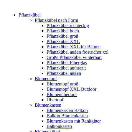
Pflanzkübel
Pflanzkübel nach Form
Pflanzkübel rechteckig
Pflanzkübel hoch
Pflanzkübel groß
Pflanzkübel XXL
Pflanzkübel XXL für Bäume
Pflanzkübel außen frostsicher xxl
Große Pflanzkübel winterhart
Pflanzkübel Fiberglas
Pflanzkübel anthrazit
Pflanzkübel außen
Blumentopf
Blumentopf groß
Blumentopf XXL Outdoor
Blumenübertopf
Übertopf
Blumenkasten
Blumenkasten Balkon
Balkon Blumenkasten
Blumenkasten mit Rankgitter
Balkonkasten
Blumenkübel