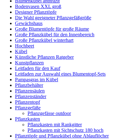
Blumenkübel anthrazit
Bodenvasen XXL groß
Designer Pflanztöpfe
Die Wahl geeigneter Pflanzgefäßgröße
Gewächshaus
Große Blumentöpfe für große Räume
Große Pflanzkübel für den Innenbereich
Große Pflanzkübel winterhart
Hochbeet
Kübel
Künstliche Pflanzen Ratgeber
Kunstpflanzen
Leitfaden für den Kauf
Leitfaden zur Auswahl eines Blumentopf-Sets
Pampasgras im Kübel
Pflanzbehälter
Pflanzensäulen
Pflanzenständer
Pflanzentopf
Pflanzgefäße
Pflanzgefässe outdoor
Pflanzkasten
Pflanzkasten mit Rankgitter
Pflanzkasten mit Sichtschutz 180 hoch
Pflanztöpfe und Pflanzkübel ohne Ablauflöcher