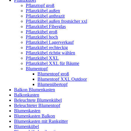
Pflanzkübel
Pflanztopf groß
Pflanzkübel außen
Pflanzkübel anthrazit
Pflanzkübel außen frostsicher xxl
Pflanzkübel Fiberglas
Pflanzkübel groß
Pflanzkübel hoch
Pflanzkübel Lagerverkauf
Pflanzkübel rechteckig
Pflanzkübel richtig wählen
Pflanzkübel XXL
Pflanzkübel XXL für Bäume
Blumentopf
Blumentopf groß
Blumentopf XXL Outdoor
Blumenübertopf
Balkon Blumenkasten
Balkonkasten
Beleuchtete Blumenkübel
Beleuchteter Blumentopf
Blumenkasten
Blumenkasten Balkon
Blumenkasten mit Rankgitter
Blumenkübel