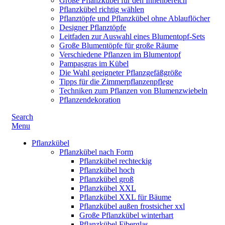
Große Pflanzkübel für den Innenbereich
Pflanzkübel richtig wählen
Pflanztöpfe und Pflanzkübel ohne Ablauflöcher
Designer Pflanztöpfe
Leitfaden zur Auswahl eines Blumentopf-Sets
Große Blumentöpfe für große Räume
Verschiedene Pflanzen im Blumentopf
Pampasgras im Kübel
Die Wahl geeigneter Pflanzgefäßgröße
Tipps für die Zimmerpflanzenpflege
Techniken zum Pflanzen von Blumenzwiebeln
Pflanzendekoration
Search
Menu
Pflanzkübel
Pflanzkübel nach Form
Pflanzkübel rechteckig
Pflanzkübel hoch
Pflanzkübel groß
Pflanzkübel XXL
Pflanzkübel XXL für Bäume
Pflanzkübel außen frostsicher xxl
Große Pflanzkübel winterhart
Pflanzkübel Fiberglas