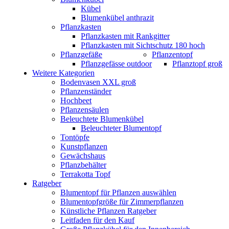
Kübel
Blumenkübel anthrazit
Pflanzkasten
Pflanzkasten mit Rankgitter
Pflanzkasten mit Sichtschutz 180 hoch
Pflanzgefäße
Pflanzentopf
Pflanzgefässe outdoor
Pflanztopf groß
Weitere Kategorien
Bodenvasen XXL groß
Pflanzenständer
Hochbeet
Pflanzensäulen
Beleuchtete Blumenkübel
Beleuchteter Blumentopf
Tontöpfe
Kunstpflanzen
Gewächshaus
Pflanzbehälter
Terrakotta Topf
Ratgeber
Blumentopf für Pflanzen auswählen
Blumentopfgröße für Zimmerpflanzen
Künstliche Pflanzen Ratgeber
Leitfaden für den Kauf