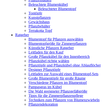
Pflanzensäulen
Beleuchtete Blumenkübel
Beleuchteter Blumentopf
Tontöpfe
Kunstpflanzen
Gewächshaus
Pflanzbehälter
Terrakotta Topf
Ratgeber
Blumentopf für Pflanzen auswählen
Blumentopfgröße für Zimmerpflanzen
Künstliche Pflanzen Ratgeber
Leitfaden für den Kauf
Große Pflanzkübel für den Innenbereich
Pflanzkübel richtig wählen
Pflanztöpfe und Pflanzkübel ohne Ablauflöcher
Designer Pflanztöpfe
Leitfaden zur Auswahl eines Blumentopf-Sets
Große Blumentöpfe für große Räume
Verschiedene Pflanzen im Blumentopf
Pampasgras im Kübel
Die Wahl geeigneter Pflanzgefäßgröße
Tipps für die Zimmerpflanzenpflege
Techniken zum Pflanzen von Blumenzwiebeln
Pflanzendekoration