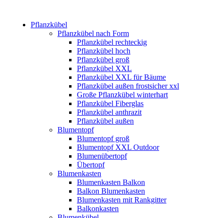
Pflanzkübel
Pflanzkübel nach Form
Pflanzkübel rechteckig
Pflanzkübel hoch
Pflanzkübel groß
Pflanzkübel XXL
Pflanzkübel XXL für Bäume
Pflanzkübel außen frostsicher xxl
Große Pflanzkübel winterhart
Pflanzkübel Fiberglas
Pflanzkübel anthrazit
Pflanzkübel außen
Blumentopf
Blumentopf groß
Blumentopf XXL Outdoor
Blumenübertopf
Übertopf
Blumenkasten
Blumenkasten Balkon
Balkon Blumenkasten
Blumenkasten mit Rankgitter
Balkonkasten
Blumenkübel