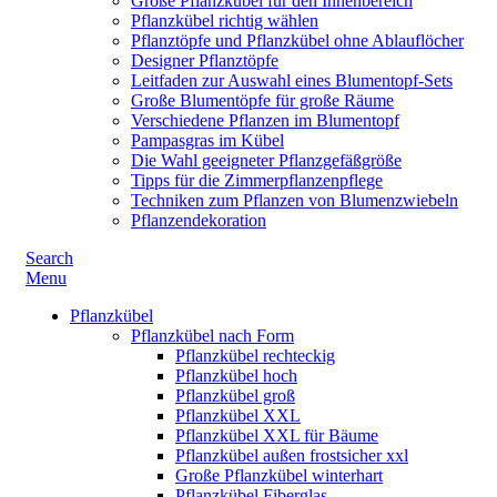
Große Pflanzkübel für den Innenbereich
Pflanzkübel richtig wählen
Pflanztöpfe und Pflanzkübel ohne Ablauflöcher
Designer Pflanztöpfe
Leitfaden zur Auswahl eines Blumentopf-Sets
Große Blumentöpfe für große Räume
Verschiedene Pflanzen im Blumentopf
Pampasgras im Kübel
Die Wahl geeigneter Pflanzgefäßgröße
Tipps für die Zimmerpflanzenpflege
Techniken zum Pflanzen von Blumenzwiebeln
Pflanzendekoration
Search
Menu
Pflanzkübel
Pflanzkübel nach Form
Pflanzkübel rechteckig
Pflanzkübel hoch
Pflanzkübel groß
Pflanzkübel XXL
Pflanzkübel XXL für Bäume
Pflanzkübel außen frostsicher xxl
Große Pflanzkübel winterhart
Pflanzkübel Fiberglas