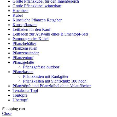
Große Pflanzkübel für den Innenbereich
Große Pflanzkübel winterhart
Hochbeet
Kübel
Künstliche Pflanzen Ratgeber
Kunstpflanzen
Leitfaden für den Kauf
Leitfaden zur Auswahl eines Blumentopf-Sets
Pampasgras im Kübel
Pflanzbehälter
Pflanzensäulen
Pflanzenständer
Pflanzentopf
Pflanzgefäße
Pflanzgefässe outdoor
Pflanzkasten
Pflanzkasten mit Rankgitter
Pflanzkasten mit Sichtschutz 180 hoch
Pflanztöpfe und Pflanzkübel ohne Ablauflöcher
Terrakotta Topf
Tontöpfe
Übertopf
Shopping cart
Close