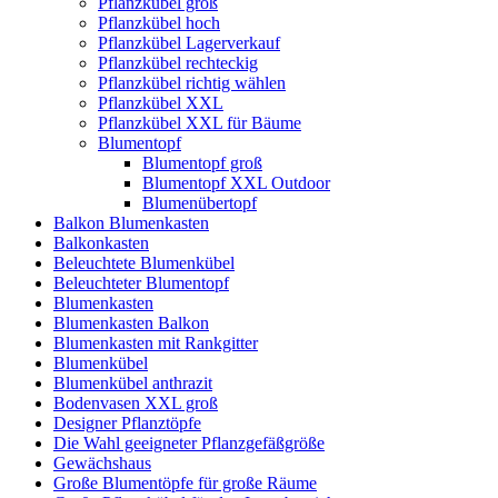
Pflanzkübel groß
Pflanzkübel hoch
Pflanzkübel Lagerverkauf
Pflanzkübel rechteckig
Pflanzkübel richtig wählen
Pflanzkübel XXL
Pflanzkübel XXL für Bäume
Blumentopf
Blumentopf groß
Blumentopf XXL Outdoor
Blumenübertopf
Balkon Blumenkasten
Balkonkasten
Beleuchtete Blumenkübel
Beleuchteter Blumentopf
Blumenkasten
Blumenkasten Balkon
Blumenkasten mit Rankgitter
Blumenkübel
Blumenkübel anthrazit
Bodenvasen XXL groß
Designer Pflanztöpfe
Die Wahl geeigneter Pflanzgefäßgröße
Gewächshaus
Große Blumentöpfe für große Räume