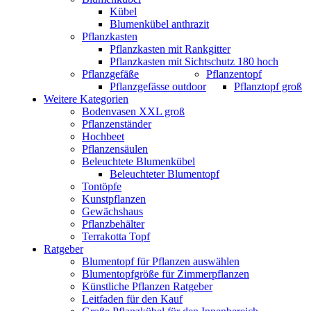
Kübel
Blumenkübel anthrazit
Pflanzkasten
Pflanzkasten mit Rankgitter
Pflanzkasten mit Sichtschutz 180 hoch
Pflanzgefäße
Pflanzentopf
Pflanzgefässe outdoor
Pflanztopf groß
Weitere Kategorien
Bodenvasen XXL groß
Pflanzenständer
Hochbeet
Pflanzensäulen
Beleuchtete Blumenkübel
Beleuchteter Blumentopf
Tontöpfe
Kunstpflanzen
Gewächshaus
Pflanzbehälter
Terrakotta Topf
Ratgeber
Blumentopf für Pflanzen auswählen
Blumentopfgröße für Zimmerpflanzen
Künstliche Pflanzen Ratgeber
Leitfaden für den Kauf