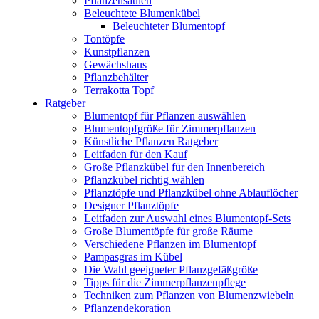
Pflanzensäulen
Beleuchtete Blumenkübel
Beleuchteter Blumentopf
Tontöpfe
Kunstpflanzen
Gewächshaus
Pflanzbehälter
Terrakotta Topf
Ratgeber
Blumentopf für Pflanzen auswählen
Blumentopfgröße für Zimmerpflanzen
Künstliche Pflanzen Ratgeber
Leitfaden für den Kauf
Große Pflanzkübel für den Innenbereich
Pflanzkübel richtig wählen
Pflanztöpfe und Pflanzkübel ohne Ablauflöcher
Designer Pflanztöpfe
Leitfaden zur Auswahl eines Blumentopf-Sets
Große Blumentöpfe für große Räume
Verschiedene Pflanzen im Blumentopf
Pampasgras im Kübel
Die Wahl geeigneter Pflanzgefäßgröße
Tipps für die Zimmerpflanzenpflege
Techniken zum Pflanzen von Blumenzwiebeln
Pflanzendekoration