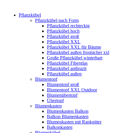
Pflanzkübel
Pflanzkübel nach Form
Pflanzkübel rechteckig
Pflanzkübel hoch
Pflanzkübel groß
Pflanzkübel XXL
Pflanzkübel XXL für Bäume
Pflanzkübel außen frostsicher xxl
Große Pflanzkübel winterhart
Pflanzkübel Fiberglas
Pflanzkübel anthrazit
Pflanzkübel außen
Blumentopf
Blumentopf groß
Blumentopf XXL Outdoor
Blumenübertopf
Übertopf
Blumenkasten
Blumenkasten Balkon
Balkon Blumenkasten
Blumenkasten mit Rankgitter
Balkonkasten
Blumenkübel