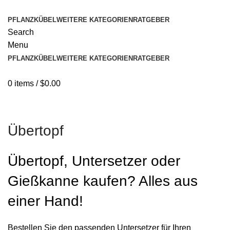
PFLANZKÜBEL
WEITERE KATEGORIEN
RATGEBER
Search
Menu
PFLANZKÜBEL
WEITERE KATEGORIEN
RATGEBER
0
items
/
$
0.00
Übertopf
Übertopf, Untersetzer oder
Gießkanne kaufen? Alles aus
einer Hand!
Bestellen Sie den passenden Untersetzer für Ihren