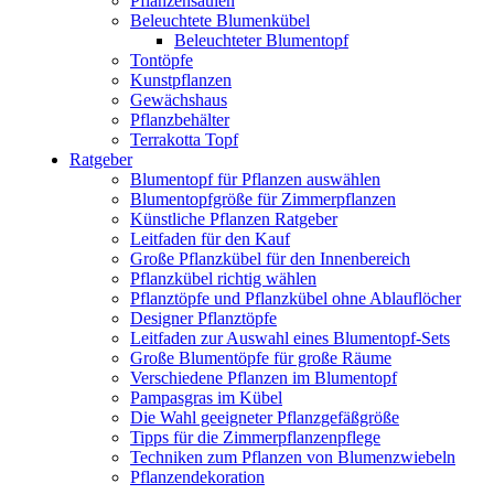
Pflanzensäulen
Beleuchtete Blumenkübel
Beleuchteter Blumentopf
Tontöpfe
Kunstpflanzen
Gewächshaus
Pflanzbehälter
Terrakotta Topf
Ratgeber
Blumentopf für Pflanzen auswählen
Blumentopfgröße für Zimmerpflanzen
Künstliche Pflanzen Ratgeber
Leitfaden für den Kauf
Große Pflanzkübel für den Innenbereich
Pflanzkübel richtig wählen
Pflanztöpfe und Pflanzkübel ohne Ablauflöcher
Designer Pflanztöpfe
Leitfaden zur Auswahl eines Blumentopf-Sets
Große Blumentöpfe für große Räume
Verschiedene Pflanzen im Blumentopf
Pampasgras im Kübel
Die Wahl geeigneter Pflanzgefäßgröße
Tipps für die Zimmerpflanzenpflege
Techniken zum Pflanzen von Blumenzwiebeln
Pflanzendekoration