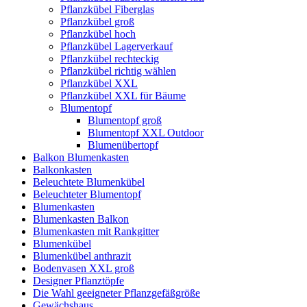
Pflanzkübel Fiberglas
Pflanzkübel groß
Pflanzkübel hoch
Pflanzkübel Lagerverkauf
Pflanzkübel rechteckig
Pflanzkübel richtig wählen
Pflanzkübel XXL
Pflanzkübel XXL für Bäume
Blumentopf
Blumentopf groß
Blumentopf XXL Outdoor
Blumenübertopf
Balkon Blumenkasten
Balkonkasten
Beleuchtete Blumenkübel
Beleuchteter Blumentopf
Blumenkasten
Blumenkasten Balkon
Blumenkasten mit Rankgitter
Blumenkübel
Blumenkübel anthrazit
Bodenvasen XXL groß
Designer Pflanztöpfe
Die Wahl geeigneter Pflanzgefäßgröße
Gewächshaus