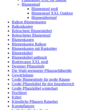
Blumentopf
Blumentopf groß
Blumentopf XXL Outdoor
Blumenübertopf
Balkon Blumenkasten
Balkonkasten
Beleuchtete Blumenkübel
Beleuchteter Blumentopf
Blumenkasten
Blumenkasten Balkon
Blumenkasten mit Rankgitter
Blumenkübel
Blumenkübel anthrazit
Bodenvasen XXL groß
Designer Pflanztöpfe
Die Wahl geeigneter Pflanzgefäßgröße
Gewächshaus
Große Blumentöpfe für große Räume
Große Pflanzkübel für den Innenbereich
Große Pflanzkübel winterhart
Hochbeet
Kübel
Künstliche Pflanzen Ratgeber
Kunstpflanzen