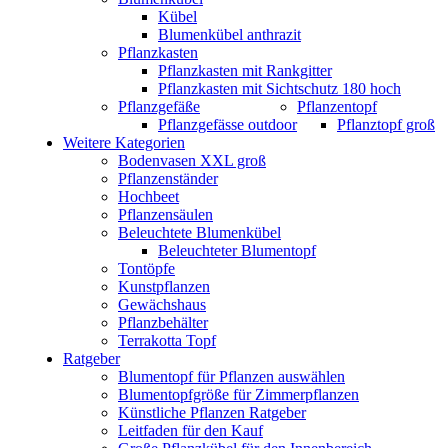
Kübel
Blumenkübel anthrazit
Pflanzkasten
Pflanzkasten mit Rankgitter
Pflanzkasten mit Sichtschutz 180 hoch
Pflanzgefäße
Pflanzentopf
Pflanzgefässe outdoor
Pflanztopf groß
Weitere Kategorien
Bodenvasen XXL groß
Pflanzenständer
Hochbeet
Pflanzensäulen
Beleuchtete Blumenkübel
Beleuchteter Blumentopf
Tontöpfe
Kunstpflanzen
Gewächshaus
Pflanzbehälter
Terrakotta Topf
Ratgeber
Blumentopf für Pflanzen auswählen
Blumentopfgröße für Zimmerpflanzen
Künstliche Pflanzen Ratgeber
Leitfaden für den Kauf