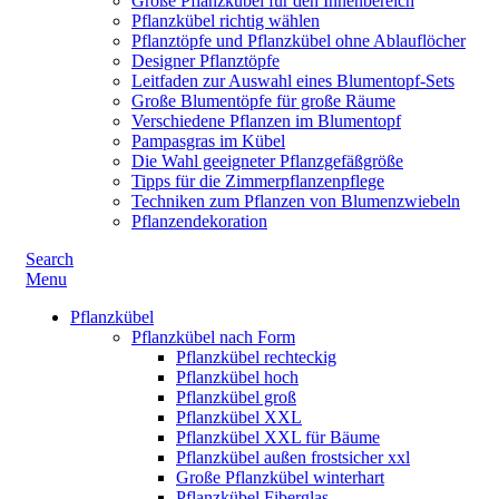
Große Pflanzkübel für den Innenbereich
Pflanzkübel richtig wählen
Pflanztöpfe und Pflanzkübel ohne Ablauflöcher
Designer Pflanztöpfe
Leitfaden zur Auswahl eines Blumentopf-Sets
Große Blumentöpfe für große Räume
Verschiedene Pflanzen im Blumentopf
Pampasgras im Kübel
Die Wahl geeigneter Pflanzgefäßgröße
Tipps für die Zimmerpflanzenpflege
Techniken zum Pflanzen von Blumenzwiebeln
Pflanzendekoration
Search
Menu
Pflanzkübel
Pflanzkübel nach Form
Pflanzkübel rechteckig
Pflanzkübel hoch
Pflanzkübel groß
Pflanzkübel XXL
Pflanzkübel XXL für Bäume
Pflanzkübel außen frostsicher xxl
Große Pflanzkübel winterhart
Pflanzkübel Fiberglas