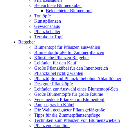
Pflanzensäulen
Beleuchtete Blumenkübel
Beleuchteter Blumentopf
Tontöpfe
Kunstpflanzen
Gewächshaus
Pflanzbehälter
Terrakotta Topf
Ratgeber
Blumentopf für Pflanzen auswählen
Blumentopfgröße für Zimmerpflanzen
Künstliche Pflanzen Ratgeber
Leitfaden für den Kauf
Große Pflanzkübel für den Innenbereich
Pflanzkübel richtig wählen
Pflanztöpfe und Pflanzkübel ohne Ablauflöcher
Designer Pflanztöpfe
Leitfaden zur Auswahl eines Blumentopf-Sets
Große Blumentöpfe für große Räume
Verschiedene Pflanzen im Blumentopf
Pampasgras im Kübel
Die Wahl geeigneter Pflanzgefäßgröße
Tipps für die Zimmerpflanzenpflege
Techniken zum Pflanzen von Blumenzwiebeln
Pflanzendekoration