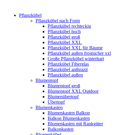
Pflanzkübel
Pflanzkübel nach Form
Pflanzkübel rechteckig
Pflanzkübel hoch
Pflanzkübel groß
Pflanzkübel XXL
Pflanzkübel XXL für Bäume
Pflanzkübel außen frostsicher xxl
Große Pflanzkübel winterhart
Pflanzkübel Fiberglas
Pflanzkübel anthrazit
Pflanzkübel außen
Blumentopf
Blumentopf groß
Blumentopf XXL Outdoor
Blumenübertopf
Übertopf
Blumenkasten
Blumenkasten Balkon
Balkon Blumenkasten
Blumenkasten mit Rankgitter
Balkonkasten
Blumenkübel